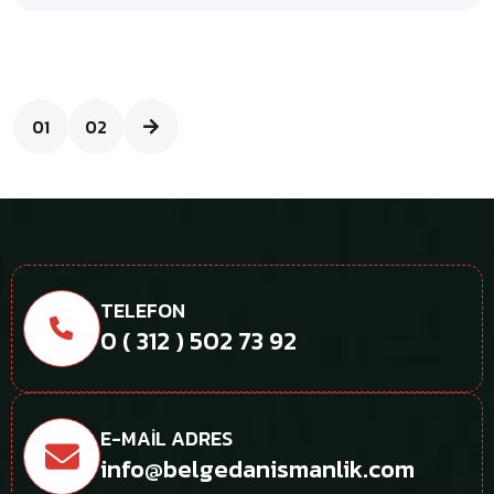
01
02
TELEFON
0 ( 312 ) 502 73 92
E-MAIL ADRES
info@belgedanismanlik.com